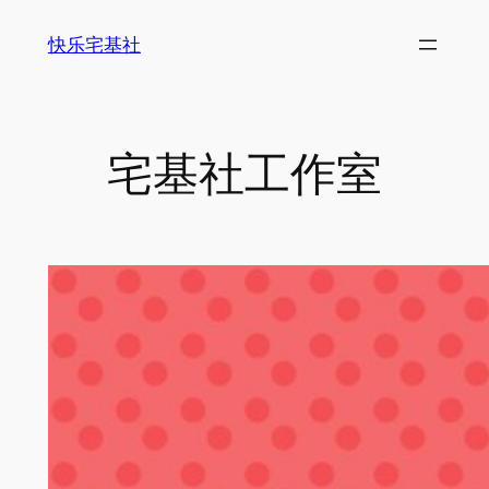
跳
快乐宅基社
至
内
容
宅基社工作室